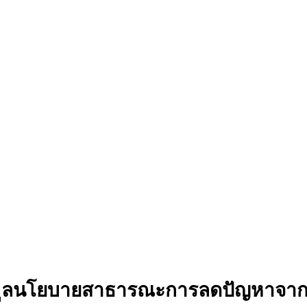
อมูลนโยบายสาธารณะการลดปัญหาจา