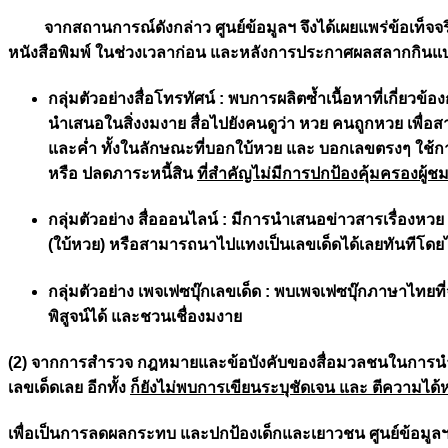
จากสถานการณ์ดังกล่าว ศูนย์ข้อมูลฯ จึงได้เผยแพร่ข้อเท็จจ
หนังสือพิมพ์ ในช่วงเวลาก่อน และหลังการประกาศผลสลากกินแบ
กลุ่มตัวอย่างสื่อโทรทัศน์
: พบการผลิตซ้ำเนื้อหาที่เกี่ยวข้
นำเสนอในสิ่งงมงาย สื่อไปยังคนดูว่า หวย คนถูกหวย เพื่อส
และค่ำ ทั้งในลักษณะที่บอกใบ้หวย และ บอกเลขตรงๆ ใช้กา
หรือ ปลดภาระหนี้สิน
ที่สำคัญไม่มีการปกป้องคุ้มครองผู้ช
กลุ่มตัวอย่าง สื่อออนไลน์
: มีการนำเสนอข่าวสารเรื่องหวย 
(ใบ้หวย) หรือสามารถนาไปแทงเป็นเลขเด็ดได้เลยทันทีโดยไ
กลุ่มตัวอย่าง เพจเฟซบุ๊กเลขเด็ด
: พบเพจเฟซบุ๊กภาษาไทยที่จ
พิสูจน์ได้ และชวนเชื่องมงาย
(2) จากการสำรวจ กฎหมายและข้อบังคับของสื่อมวลชนในการ
เลขเด็ดเลย อีกทั้ง
ก็ยังไม่พบการเขียนระบุชัดเจน และ ตีความได้หร
เพื่อเป็นการลดผลกระทบ และปกป้องเด็กและเยาวชน ศูนย์ข้อมูลฯ