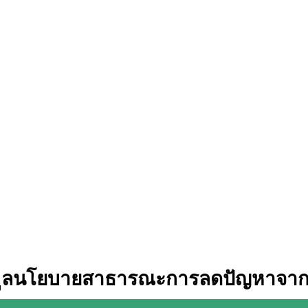
อมูลนโยบายสาธารณะการลดปัญหาจา