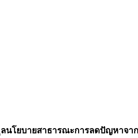
อมูลนโยบายสาธารณะการลดปัญหาจา