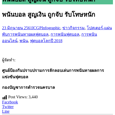
พนันบอล สูญเงิน ถูกจับ รับโทษหนัก
23 มิถุนายน 2561
ICGP
Infographic
,
ข่าวกิจกรรม
,
โปสเตอร์-แผ่น
พับ
การพนันทายผลฟุตบอล
,
การพนันฟุตบอล
,
การพนัน
ออนไลน์
,
พนัน
,
ฟุตบอลโลกปี 2018
ผู้จัดทำ:
ศูนย์ป้องกันปราบปรามการลักลอบเล่นการพนันทายผลการ
แข่งขันฟุตบอล
กองบัญชาการตำรวจนครบาล
Post Views:
3,440
Facebook
Twitter
Line