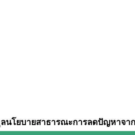
อมูลนโยบายสาธารณะการลดปัญหาจา